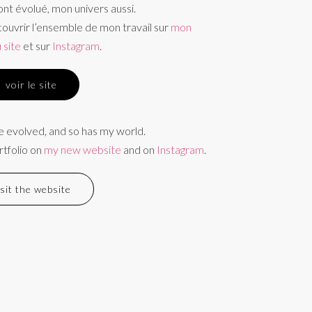
nt évolué, mon univers aussi.
uvrir l’ensemble de mon travail sur
mon
 site
et sur
Instagram
.
voir le site
 evolved, and so has my world.
rtfolio on
my new website
and on
Instagram
.
isit the website