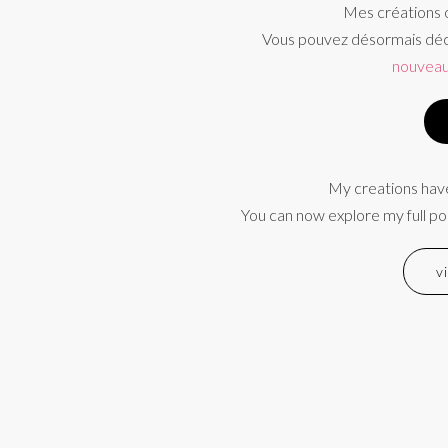
Mes créations o
Vous pouvez désormais déco
nouveau
My creations have
You can now explore my full po
v